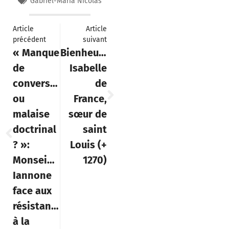
Gabriel-Maria Nicolas
Article
Article
précédent
suivant
« Manque
Bienheureuse
de
Isabelle
conversion
de
ou
France,
malaise
sœur de
doctrinal
saint
? »:
Louis (+
Monseigneur
1270)
Iannone
face aux
résistances
à la