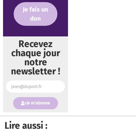
Je fais un
don
Recevez
chaque jour
notre
newsletter !
Je m'abonne
Lire aussi :