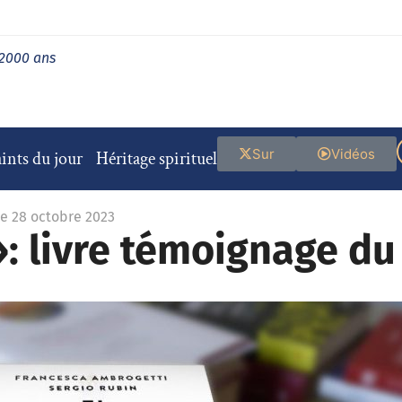
 2000 ans
Sur
Vidéos
ints du jour
Héritage spirituel
le 28 octobre 2023
 »: livre témoignage d