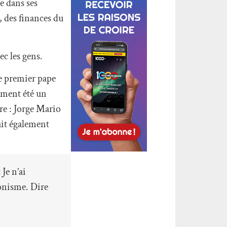
ne dans ses
, des finances du
ec les gens.
le premier pape
lement été un
rre : Jorge Mario
ait également
Je n’ai
ronisme. Dire