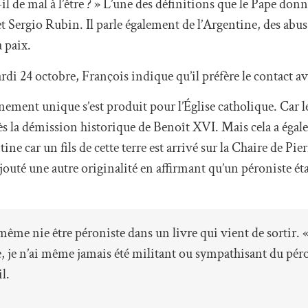
-il de mal à l’être ? » L’une des définitions que le Pape don
 Sergio Rubin. Il parle également de l’Argentine, des abus
a paix.
di 24 octobre, François indique qu’il préfère le contact av
énement unique s’est produit pour l’Église catholique. Car 
près la démission historique de Benoît XVI. Mais cela a éga
e car un fils de cette terre est arrivé sur la Chaire de Pie
outé une autre originalité en affirmant qu’un péroniste ét
même nie être péroniste dans un livre qui vient de sortir. « 
ste, je n’ai même jamais été militant ou sympathisant du pé
l.