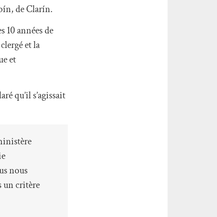
bín, de Clarín.
ses 10 années de
clergé et la
ue et
é qu’il s’agissait
ministère
ie
ous nous
 un critère