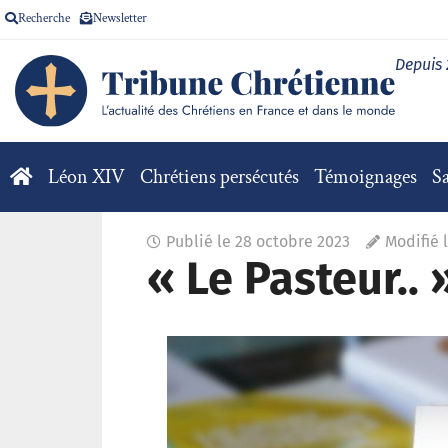
Recherche
Newsletter
Depuis
Léon XIV
Chrétiens persécutés
Témoignages
Sa
Publié le
28 octobre 2023
Modifié 
« Le Pasteur..