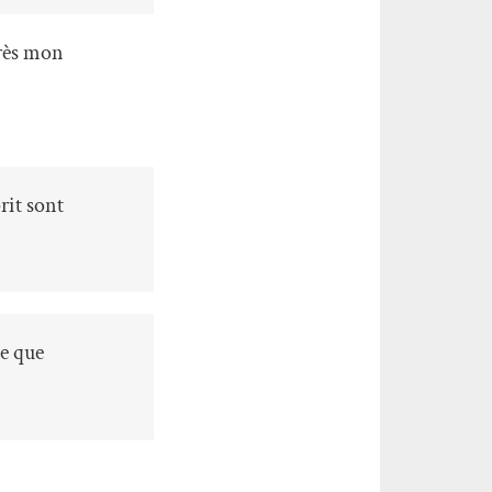
près mon
prit sont
me que