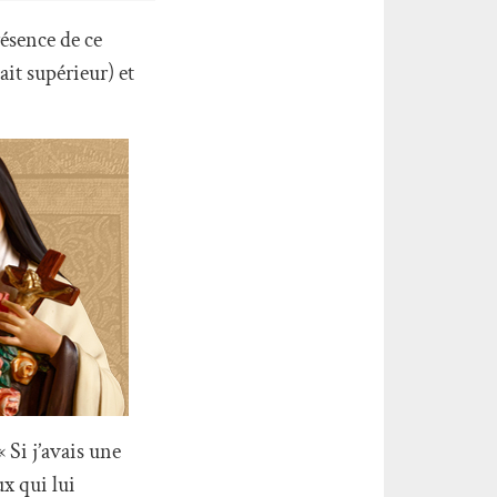
résence de ce
ait supérieur) et
 Si j’avais une
ux qui lui