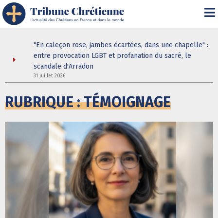
 : les
"En caleçon rose, jambes écartées, dans une chapelle" :
ne douche
entre provocation LGBT et profanation du sacré, le
scandale d'Arradon
31 juillet 2026
3
RUBRIQUE : TÉMOIGNAGE