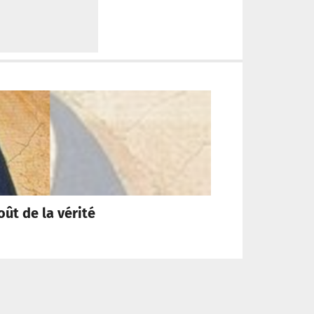
oût de la vérité
« Pour qu