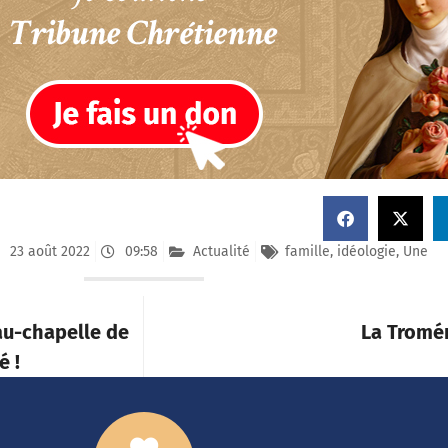
23 août 2022
09:58
Actualité
famille
,
idéologie
,
Une
eau-chapelle de
La Tromé
é !