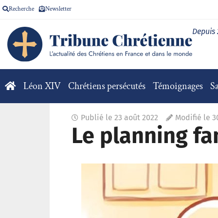
Recherche
Newsletter
Depuis
Léon XIV
Chrétiens persécutés
Témoignages
Sa
Publié le
23 août 2022
Modifié le 
Le planning fa