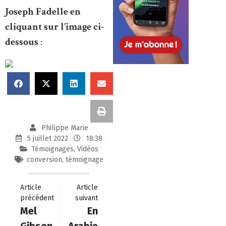
Joseph Fadelle en
cliquant sur l’image ci-
dessous
:
Philippe Marie
5 juillet 2022
18:38
Témoignages
,
Vidéos
conversion
,
témoignage
Article
Article
précédent
suivant
Mel
En
Gibson,
Arabie