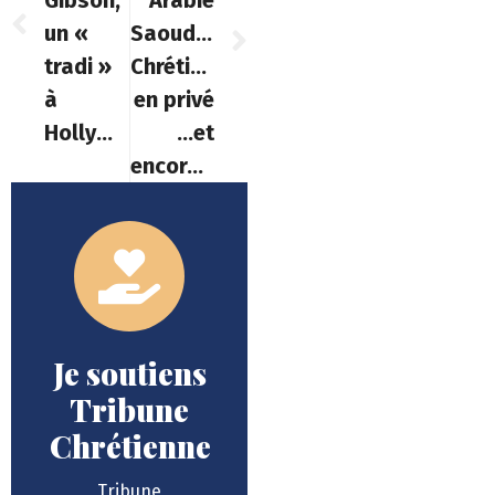
un «
Saoudite,
tradi »
Chrétiens
à
en privé
Hollywood
…et
encore…
Je soutiens
Tribune
Chrétienne
Tribune