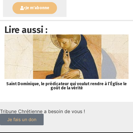
Je m'abonne
Lire aussi :
Saint Dominique, le prédicateur qui voulut rendre à l’Église le
« 
goût de la vérité
Tribune Chrétienne a besoin de vous !
Je fais un don