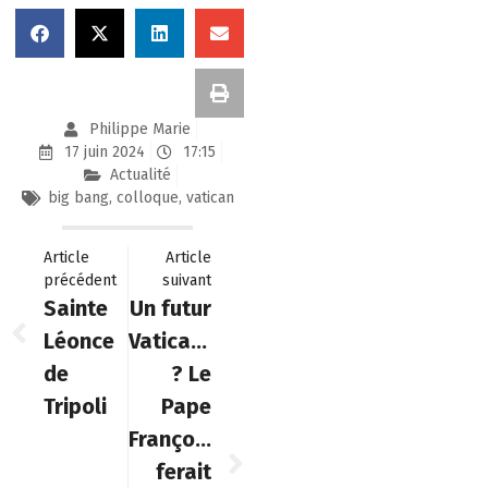
Philippe Marie
17 juin 2024
17:15
Actualité
big bang
,
colloque
,
vatican
Article
Article
précédent
suivant
Sainte
Un futur
Léonce
Vaticangate
de
? Le
Tripoli
Pape
François
ferait