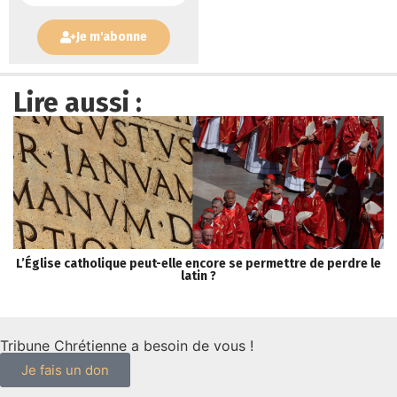
Je m'abonne
Lire aussi :
L’Église catholique peut-elle encore se permettre de perdre le
S
latin ?
Tribune Chrétienne a besoin de vous !
Je fais un don