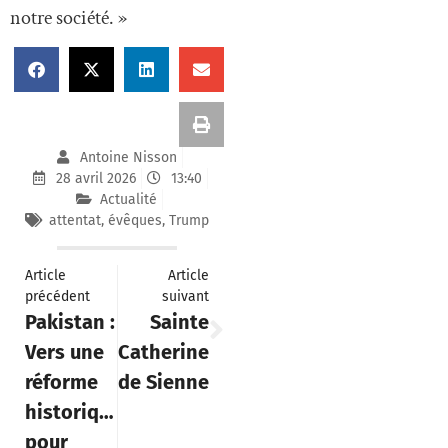
notre société. »
Antoine Nisson
28 avril 2026
13:40
Actualité
attentat
,
évêques
,
Trump
Article
Article
précédent
suivant
Pakistan :
Sainte
Vers une
Catherine
réforme
de Sienne
historique
pour