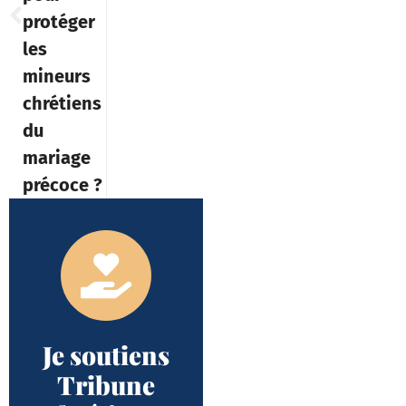
protéger
les
mineurs
chrétiens
du
mariage
précoce ?
Je soutiens
Tribune