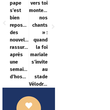
pape
vers toi
s’est
montent
bien
nos
reposé »,
chants
des
» :
nouvelles
quand
rassurantes
la foi
après
mariale
une
s’invite
semaine
au
d’hospitalisation
stade
Vélodrome