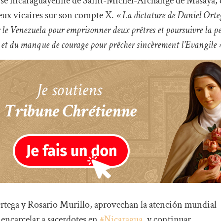
ise nicaraguayenne de Saint-Michel-Archange de Masaya, d
eux vicaires sur son compte X.
« La dictature de Daniel Orte
 le Venezuela pour emprisonner deux prêtres et poursuivre la per
ce et du manque de courage pour prêcher sincèrement l’Evangile 
rtega y Rosario Murillo, aprovechan la atención mundial
encarcelar a sacerdotes en
#Nicaragua
, y continuar