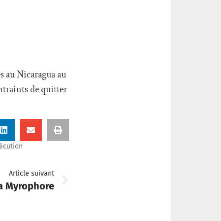
es au Nicaragua au
traints de quitter
écution
Article suivant
la Myrophore