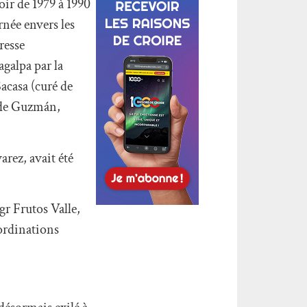
ir de 1979 à 1990
rnée envers les
presse
agalpa par la
acasa (curé de
e de Guzmán,
rez, avait été
gr Frutos Valle,
 ordinations