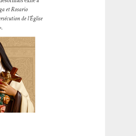
ésormais exilé à
ga et Rosario
sécution de l’Église
»
.