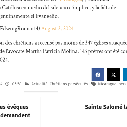
a Católica en medio del silencio cómplice, y la falta de
 genuinamente el Evangelio.
@EdwingRoman14)
August 2, 2024
 des chrétiens a recensé pas moins de 347 églises attaqué
de l’avocate Martha Patricia Molina, 143 prêtres ont été con
2024.
24
05:58
Actualité
,
Chrétiens persécutés
Nicaragua
,
pers
des évêques
Sainte Salomé 
r demandent