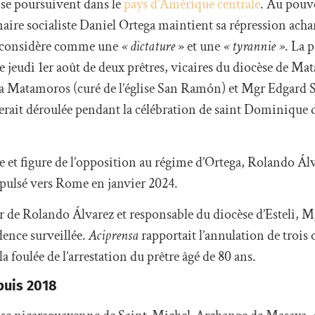
 se poursuivent dans le
pays d’Amérique centrale
. Au pouvo
naire socialiste Daniel Ortega maintient sa répression acha
il considère comme une
« dictature
» et une
« tyrannie »
. La 
 jeudi 1er août de deux prêtres, vicaires du diocèse de Mat
a Matamoros (curé de l’église San Ramón) et Mgr Edgard S
se serait déroulée pendant la célébration de saint Dominiqu
 et figure de l’opposition au régime d’Ortega, Rolando Álva
pulsé vers Rome en janvier 2024.
eur de Rolando Álvarez et responsable du diocèse d’Esteli, M
idence surveillée.
Aciprensa
rapportait l’annulation de trois
 foulée de l’arrestation du prêtre âgé de 80 ans.
epuis 2018