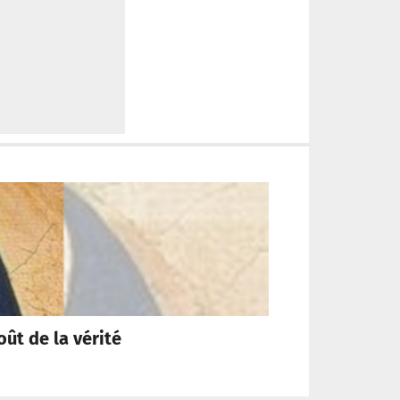
oût de la vérité
« Pour qu