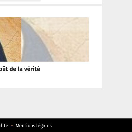
oût de la vérité
« Pour qu
lité
Mentions légales