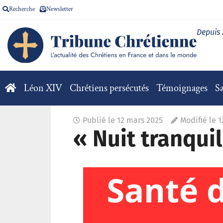
Recherche
Newsletter
Depuis
Léon XIV
Chrétiens persécutés
Témoignages
Sa
Publié le
12 mars 2025
Modifié le 
« Nuit tranquil