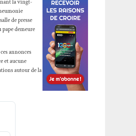
nant la vingt-
 pneumonie
salle de presse
 du pape demeure
r ces annonces
ce et aucune
ations autour de la