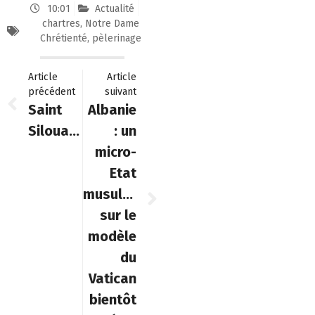
10:01
Actualité
chartres
,
Notre Dame
Chrétienté
,
pèlerinage
Article
Article
précédent
suivant
Saint
Albanie
Silouane
: un
micro-
Etat
musulman
sur le
modèle
du
Vatican
bientôt