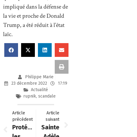
impliqué dans la défense de
la vie et proche de Donald
Trump, a été réduit à l’état
laïc.
Philippe Marie
23 décembre 2022
17:19
Actualité
rupnik
,
scandale
Article
Article
précédent
suivant
Protéger
Sainte
les
Adèle