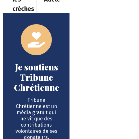
crèches
Je soutiens
Tribune
Chrétienne
Tribune
Chrétienne est un
média gratuit qui
ne vit que des
contributions
volontaires de ses
donateurs.