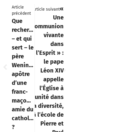
Article
«
Article suivant
précédent
Une
Que
communion
recherche
vivante
– et qui
dans
sert – le
l’Esprit » :
père
le pape
Weninger,
Léon XIV
apôtre
appelle
d’une
l’Église à
franc-
l’unité dans
maçonnerie
la diversité,
amie du
à l’école de
catholicisme
Pierre et
?