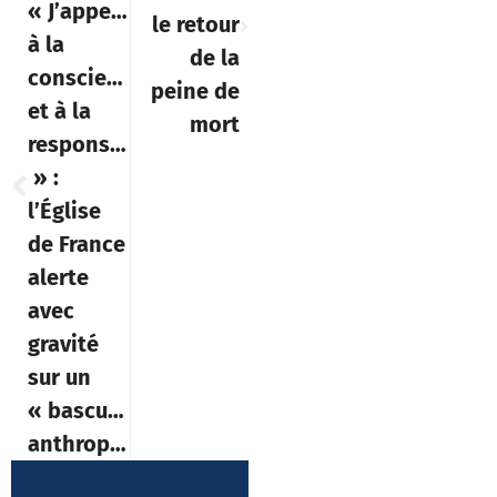
« J’appelle
le retour
à la
de la
conscience
peine de
et à la
mort
responsabilité
» :
l’Église
de France
alerte
avec
gravité
sur un
« basculement
anthropologique »