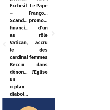
Exclusif
Le Pape
–
François
Scandale
promoteur
financier
d’un
au
rôle
Vatican,
accru
le
des
cardinal
femmes
Becciu
dans
dénonce
l’Eglise
un
« plan
diabolique »