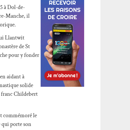
65 à Dol-de-
tre-Manche, il
morique.
ui Llantwit
onastère de St
nche pour y fonder
en aidant à
onastique solide
i franc Childebert
est commémoré le
e qui porte son