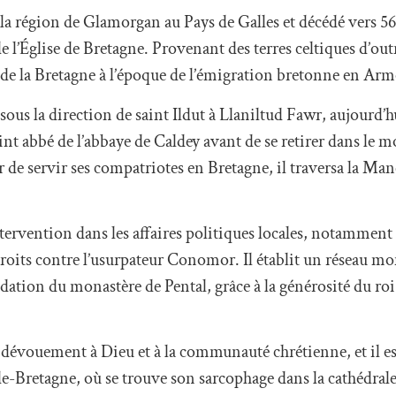
la région de Glamorgan au Pays de Galles et décédé vers 5
de l’Église de Bretagne. Provenant des terres celtiques d’ou
n de la Bretagne à l’époque de l’émigration bretonne en Ar
ous la direction de saint Ildut à Llaniltud Fawr, aujourd’h
int abbé de l’abbaye de Caldey avant de se retirer dans le m
r de servir ses compatriotes en Bretagne, il traversa la Ma
rvention dans les affaires politiques locales, notamment 
 droits contre l’usurpateur Conomor. Il établit un réseau m
dation du monastère de Pental, grâce à la générosité du ro
e dévouement à Dieu et à la communauté chrétienne, et il 
-de-Bretagne, où se trouve son sarcophage dans la cathédral