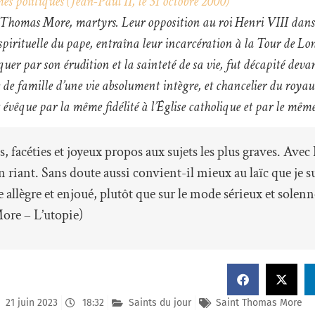
 politiques (Jean-Paul II, le 31 octobre 2000)
t Thomas More, martyrs. Leur opposition au roi Henri VIII dans
spirituelle du pape, entraîna leur incarcération à la Tour de Lon
quer par son érudition et la sainteté de sa vie, fut décapité deva
de famille d’une vie absolument intègre, et chancelier du roya
int évêque par la même fidélité à l’Église catholique et par le mê
facéties et joyeux propos aux sujets les plus graves. Avec
en riant. Sans doute aussi convient-il mieux au laïc que je s
allègre et enjoué, plutôt que sur le mode sérieux et solenne
ore – L’utopie)
21 juin 2023
18:32
Saints du jour
Saint Thomas More