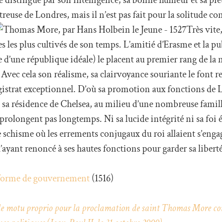
reuse de Londres, mais il n’est pas fait pour la solitude con
Très vite,
s les plus cultivés de son temps. L’amitié d’Erasme et la p
d’une république idéale) le placent au premier rang de la n
 Avec cela son réalisme, sa clairvoyance souriante le font r
strat exceptionnel. D’où sa promotion aux fonctions de 
sa résidence de Chelsea, au milieu d’une nombreuse famil
e prolongent pas longtemps. Ni sa lucide intégrité ni sa foi é
e schisme où les errements conjugaux du roi allaient s’eng
u’ayant renoncé à ses hautes fonctions pour garder sa liber
e forme de gouvernement
(1516)
 de motu proprio pour la proclamation de saint Thomas More c