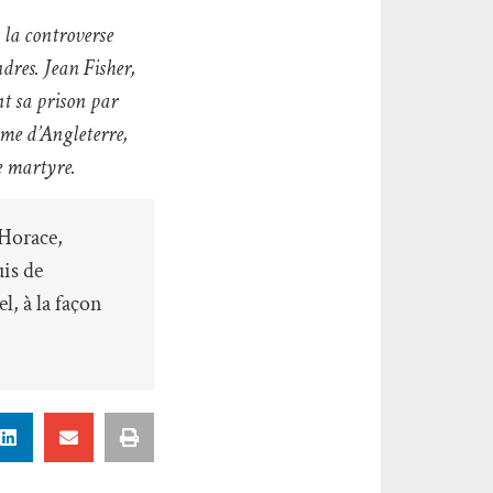
 la controverse
dres. Jean Fisher,
nt sa prison par
ume d’Angleterre,
me martyre.
 Horace,
uis de
l, à la façon