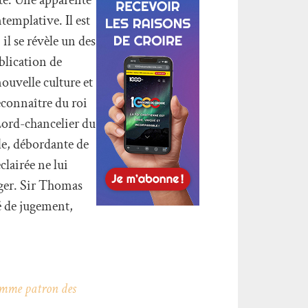
templative. Il est
 il se révèle un des
ublication de
ouvelle culture et
econnaître du roi
Lord-chancelier du
le, débordante de
clairée ne lui
ager. Sir Thomas
té de jugement,
omme patron des