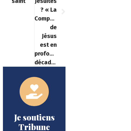
saint
Jésuites
? « La
Compagnie
de
Jésus
est en
profonde
décadence »
Je soutiens
Tribune