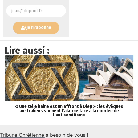
Je m'abonne
Lire aussi :
« Une telle haine est un affront à Dieu » : les évêques
Lé
australiens sonnent l’alarme face à la montée de
l’antisémitisme
Tribune Chrétienne a besoin de vous !