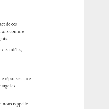
act de ces
usations comme
çois.
 des fidèles,
ne réponse claire
ntage les
an nous rappelle