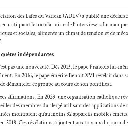
ssociation des Laïcs du Vatican (ADLV) a publié une déclara
t en critiquant le ton alarmiste de l’interview. « Le manque
miques et sociales, alimente un climat de tension et de mé
V.
nquêtes indépendantes
n’est pas une nouveauté. Dès 2013, le pape François lui-mêm
luent. En 2016, le pape émérite Benoît XVI révélait dans 
é de démanteler ce groupe au cours de son pontificat.
ces affirmations. En 2023, une organisation catholique rév
eiller des membres du clergé utilisant des applications de 
ées montraient qu’au moins 32 appareils mobiles émettai
en 2018. Ces révélations s’ajoutent aux travaux du journali