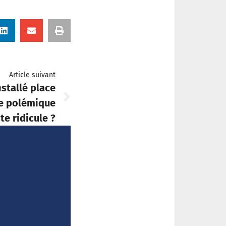
Article suivant
nstallé place
une polémique
te ridicule ?