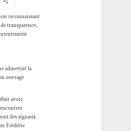
tion reconnaissant
 de transparence,
contentement
e admettait la
son ouvrage
élait avoir
rencontres
ent des signaux
ste Frédéric