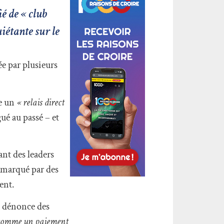
ié de « club
iétante sur le
e par plusieurs
e un
« relais direct
gué au passé – et
ant des leaders
 marqué par des
ent.
F dénonce des
, comme un paiement