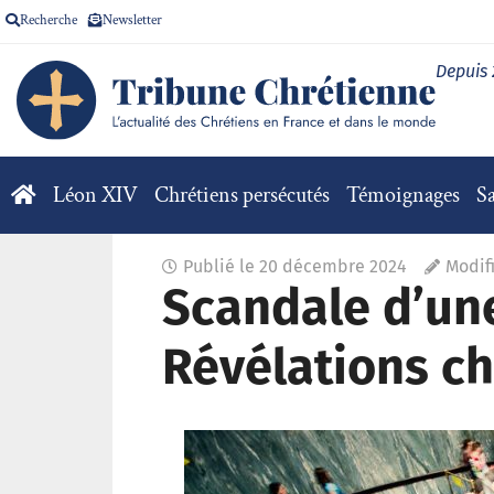
Recherche
Newsletter
Depuis
Léon XIV
Chrétiens persécutés
Témoignages
Sa
Publié le
20 décembre 2024
Modif
Scandale d’une
Révélations ch