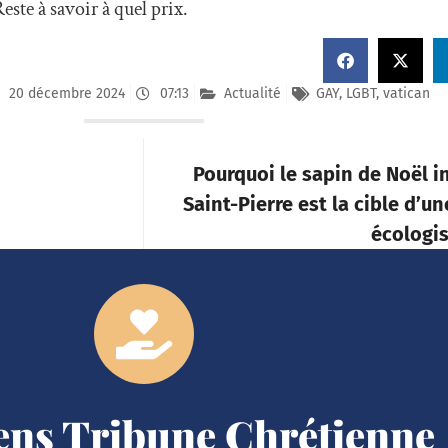
Reste à savoir à quel prix.
20 décembre 2024
07:13
Actualité
GAY
,
LGBT
,
vatican
Pourquoi le sapin de Noël i
Saint-Pierre est la cible d’
écologis
iens Tribune Chrétienne