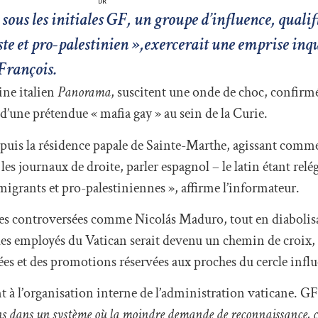
DR
 sous les initiales GF, un groupe d’influence, qualif
e et pro-palestinien »,exercerait une emprise inqu
 François.
ine italien
Panorama
, suscitent une onde de choc, confirmé
d’une prétendue « mafia gay » au sein de la Curie.
puis la résidence papale de Sainte-Marthe, agissant comm
 les journaux de droite, parler espagnol – le latin étant relé
migrants et pro-palestiniennes », affirme l’informateur.
igures controversées comme Nicolás Maduro, tout en diabolis
 employés du Vatican serait devenu un chemin de croix,
ées et des promotions réservées aux proches du cercle influ
t à l’organisation interne de l’administration vaticane. G
ons dans un système où la moindre demande de reconnaissance