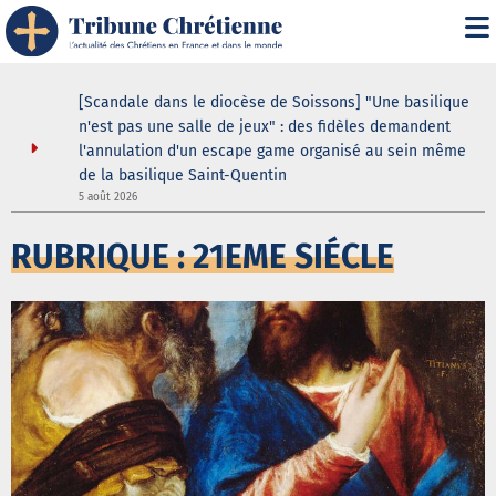
ustodes ne
[Scandale dans le diocèse de Soissons] "Une basilique
our de la
n'est pas une salle de jeux" : des fidèles demandent
elle
l'annulation d'un escape game organisé au sein même
de la basilique Saint-Quentin
3
5 août 2026
RUBRIQUE : 21EME SIÉCLE