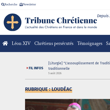
Recherche
Newsletter
Depuis
Léon XIV
Chrétiens persécutés
Témoignages
Sa
 game organisé au sein
[Liturgie] "L'assouplissement de Tradit
FIL INFOS
traditionnelle
5 août 2026
RUBRIQUE : LOUDÉAC