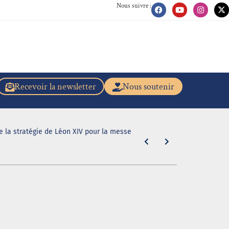
Nous suivre :
Recevoir la newsletter
Nous soutenir
de la stratégie de Léon XIV pour la messe
"En caleçon r
31 juillet 2026