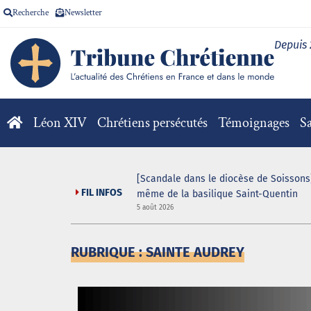
Recherche
Newsletter
Depuis
Léon XIV
Chrétiens persécutés
Témoignages
Sa
V pour la messe
[Scandale dans le diocèse de Soissons]
FIL INFOS
même de la basilique Saint-Quentin
5 août 2026
RUBRIQUE : SAINTE AUDREY