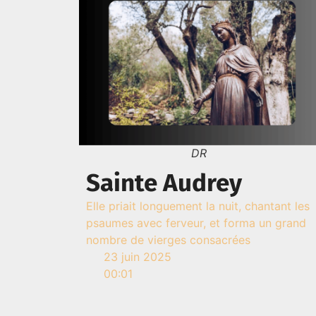
DR
Sainte Audrey
Elle priait longuement la nuit, chantant les
psaumes avec ferveur, et forma un grand
nombre de vierges consacrées
23 juin 2025
00:01