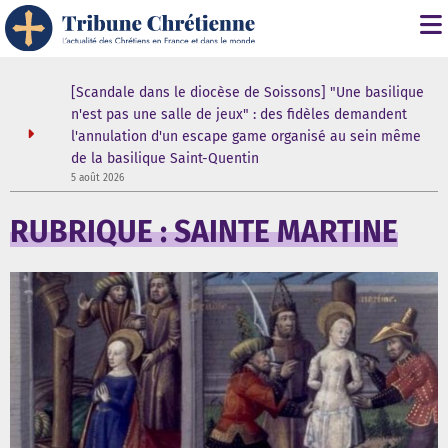
ustodes ne
[Scandale dans le diocèse de Soissons] "Une basilique
our de la
n'est pas une salle de jeux" : des fidèles demandent
elle
l'annulation d'un escape game organisé au sein même
de la basilique Saint-Quentin
3
5 août 2026
RUBRIQUE : SAINTE MARTINE