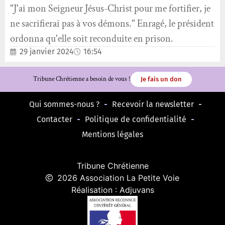
"J'ai mon Seigneur Jésus-Christ pour me fortifier, je
ne sacrifierai pas à vos démons." Enragé, le président
ordonna qu'elle soit reconduite en prison.
29 janvier 2024
16:54
Tribune Chrétienne a besoin de vous !
Je fais un don
Qui sommes-nous ?
Recevoir la newsletter
Contacter
Politique de confidentialité
Mentions légales
Tribune Chrétienne
2026 Association La Petite Voie
Réalisation : Adjuvans