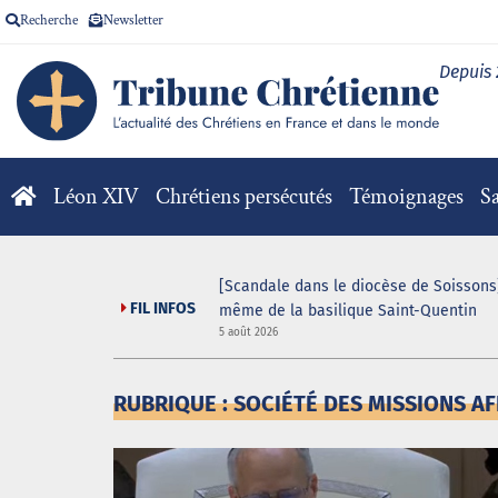
Recherche
Newsletter
Depuis
Léon XIV
Chrétiens persécutés
Témoignages
Sa
V pour la messe
[Scandale dans le diocèse de Soissons]
FIL INFOS
même de la basilique Saint-Quentin
5 août 2026
RUBRIQUE : SOCIÉTÉ DES MISSIONS AF