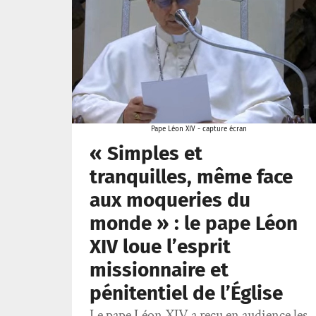
Pape Léon XIV - capture écran
« Simples et
tranquilles, même face
aux moqueries du
monde » : le pape Léon
XIV loue l’esprit
missionnaire et
pénitentiel de l’Église
Le pape Léon XIV a reçu en audience les