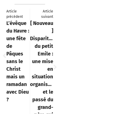
Article
Article
précédent
suivant
L’évêque
[ Nouveau
du Havre :
]
une fête
Disparition
de
du petit
Pâques
Emile :
sans le
une mise
Christ
en
mais un
situation
ramadan
organisée
avec Dieu
et le
?
passé du
grand-