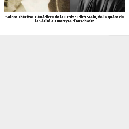
Sainte Thérèse-Bénédicte de la Croix : Edith Stein, de la quête de
la vérité au martyre d’Auschwitz
V
Tribune Chrétienne a besoin de vous !
Je fais un don
Qui sommes-nous ?
Recevoir la newsletter
Contacter
Politique de confidentialité
Mentions légales
Tribune Chrétienne
2026 Association La Petite Voie
Réalisation : Adjuvans