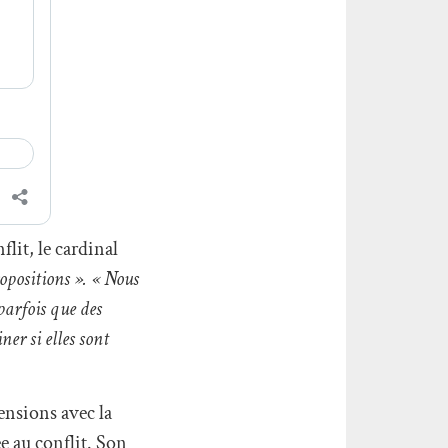
lit, le cardinal
ropositions ». « Nous
 parfois que des
ner si elles sont
ensions avec la
e au conflit. Son