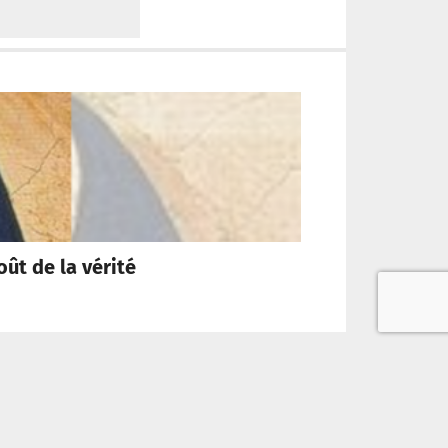
oût de la vérité
« Pour qu