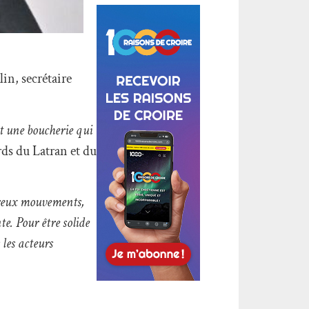
in, secrétaire
est une boucherie qui
rds du Latran et du
reux mouvements,
e. Pour être solide
 les acteurs