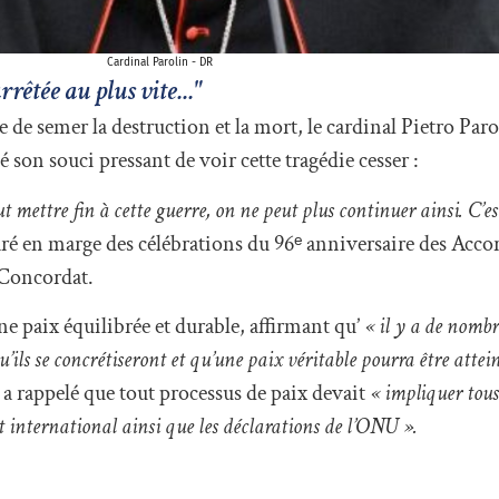
Cardinal Parolin - DR
rrêtée au plus vite..."
de semer la destruction et la mort, le cardinal Pietro Parol
son souci pressant de voir cette tragédie cesser :
faut mettre fin à cette guerre, on ne peut plus continuer ainsi. C’
claré en marge des célébrations du 96ᵉ anniversaire des Acco
 Concordat.
une paix équilibrée et durable, affirmant qu’
« il y a de nomb
ls se concrétiseront et qu’une paix véritable pourra être atteint
 a rappelé que tout processus de paix devait
« impliquer tous
it international ainsi que les déclarations de l’ONU ».