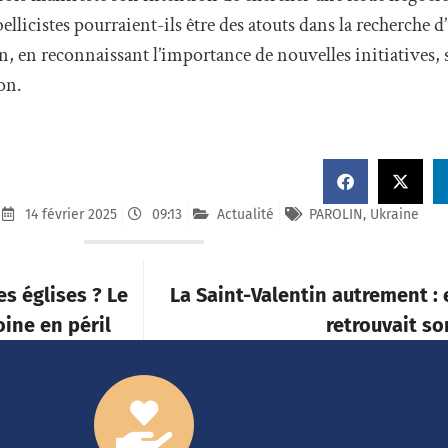
llicistes pourraient-ils être des atouts dans la recherche d
in, en reconnaissant l’importance de nouvelles initiatives, 
on.
14 février 2025
09:13
Actualité
PAROLIN
,
Ukraine
s églises ? Le
La Saint-Valentin autrement : 
oine en péril
retrouvait so