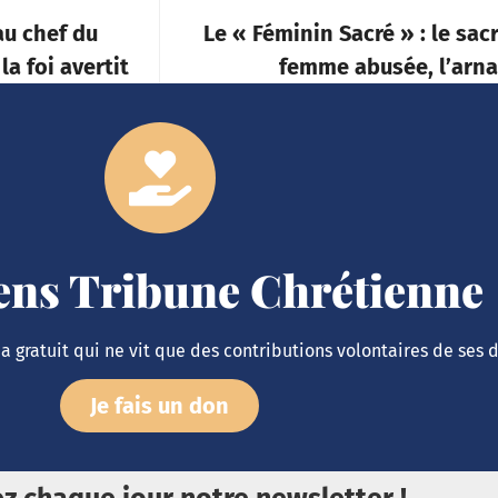
au chef du
Le « Féminin Sacré » : le sac
la foi avertit
femme abusée, l’arn
iens Tribune Chrétienne
 gratuit qui ne vit que des contributions volontaires de ses 
Je fais un don