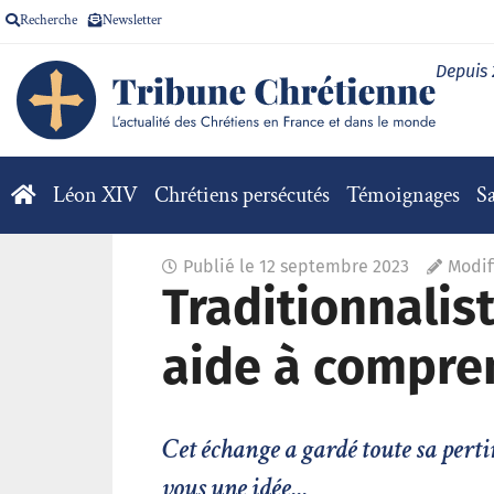
Recherche
Newsletter
Depuis
Léon XIV
Chrétiens persécutés
Témoignages
Sa
Publié le
12 septembre 2023
Modifi
Traditionnalist
aide à compre
Cet échange a gardé toute sa pertin
vous une idée...