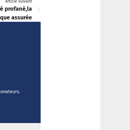
Article suivant
ré profané,la
aque assurée
donateurs.