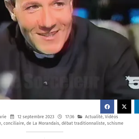
arie
12 septembre 2023
17:36
Actualité
,
Vidéos
e
,
conciliaire
,
de La Morandais
,
débat traditionnaliste
,
schisme