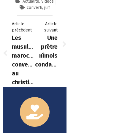
Actualité
,
Vidéos
converti
,
juif
Article
Article
précédent
suivant
Les
Une
musulmans
prêtre
marocains
nîmois
convertis
condamné
au
christianisme