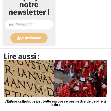
notre
newsletter !
Je m'abonne
Lire aussi :
L’Église catholique peut-elle encore se permettre de perdre le
S
latin ?