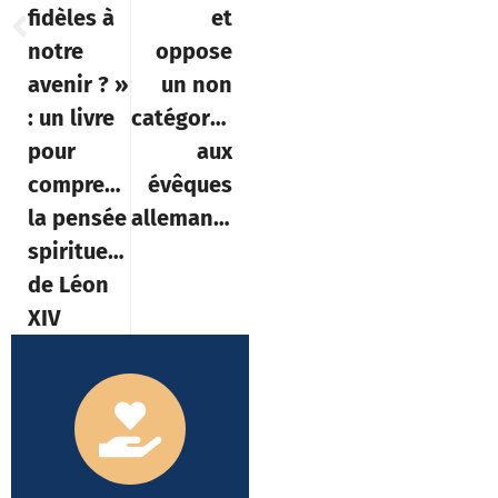
fidèles à
et
notre
oppose
avenir ? »
un non
: un livre
catégorique
pour
aux
comprendre
évêques
la pensée
allemands
spirituelle
de Léon
XIV