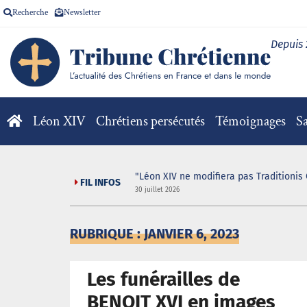
Recherche
Newsletter
Depuis
Léon XIV
Chrétiens persécutés
Témoignages
Sa
"Léon XIV ne modifiera pas Traditionis 
FIL INFOS
30 juillet 2026
RUBRIQUE : JANVIER 6, 2023
Les funérailles de
BENOIT XVI en images