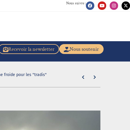
Nous suivre :
Recevoir la newsletter
Nous soutenir
e froide pour les "tradis"
"En caleçon r
31 juillet 2026