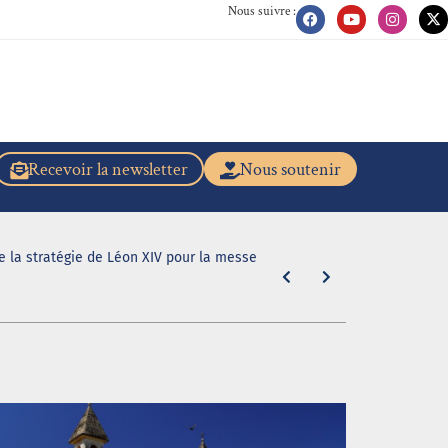
Nous suivre :
Recevoir la newsletter
Nous soutenir
de la stratégie de Léon XIV pour la messe
"En caleçon r
31 juillet 2026