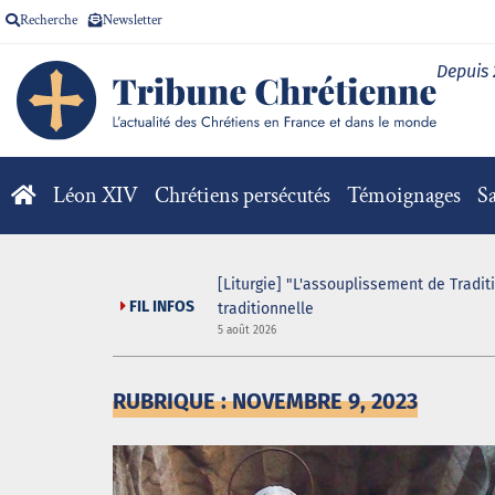
Recherche
Newsletter
Depuis
Léon XIV
Chrétiens persécutés
Témoignages
Sa
 game organisé au sein
[Liturgie] "L'assouplissement de Tradit
FIL INFOS
traditionnelle
5 août 2026
RUBRIQUE : NOVEMBRE 9, 2023