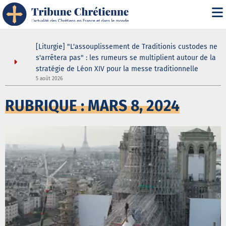
asilique
[Liturgie] "L'assouplissement de Traditionis custodes ne
andent
s'arrêtera pas" : les rumeurs se multiplient autour de la
ein même
stratégie de Léon XIV pour la messe traditionnelle
5 août 2026
3
RUBRIQUE : MARS 8, 2024