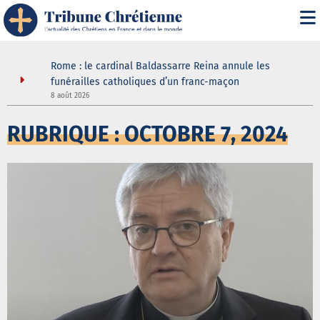
 joie
Rome : le cardinal Baldassarre Reina annule les
ouir de la
funérailles catholiques d’un franc-maçon
8 août 2026
5
RUBRIQUE : OCTOBRE 7, 2024