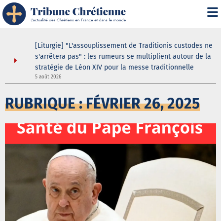
asilique
[Liturgie] "L'assouplissement de Traditionis custodes ne
andent
s'arrêtera pas" : les rumeurs se multiplient autour de la
ein même
stratégie de Léon XIV pour la messe traditionnelle
5 août 2026
3
RUBRIQUE : FÉVRIER 26, 2025