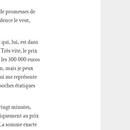
 de promesses de
dence le veut,
qui, lui, est dans
rès vite, le prix
s les 300 000 euros
in, mais je peux
qui me représente
 poches étatiques
 vingt minutes,
aniquement au prix
. La somme exacte