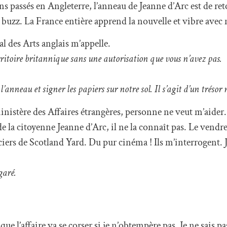
ns passés en Angleterre, l’anneau de Jeanne d’Arc est de reto
e buzz. La France entière apprend la nouvelle et vibre avec
l des Arts anglais m’appelle.
rritoire britannique sans une autorisation que vous n’avez pas.
.
anneau et signer les papiers sur notre sol. Il s’agit d’un trésor
e ministère des Affaires étrangères, personne ne veut m’aid
de la citoyenne Jeanne d’Arc, il ne la connaît pas. Le vendre
ers de Scotland Yard. Du pur cinéma ! Ils m’interrogent. 
égaré.
ue l’affaire va se corser si je n’obtempère pas. Je ne sais pa