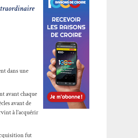
xtraordinaire
ent dans une
lant avant chaque
ècles avant de
vint à l’acquérir
cquisition fut