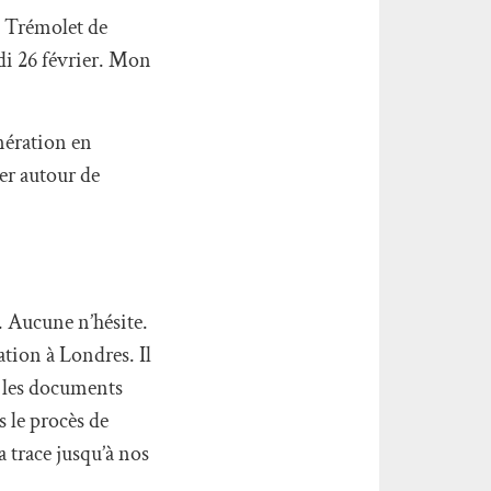
s Trémolet de
edi 26 février. Mon
nération en
ter autour de
. Aucune n’hésite.
ation à Londres. Il
s les documents
s le procès de
 trace jusqu’à nos