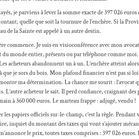
ayés, je parviens à lever la somme exacte de 397 026 euros
ntant, quelle que soit la tournure de l’enchère. Si la Provi
u de la Sainte est appelé à un autre destin.
hère commence. Je suis en visioconférence avec mon avocat 
nt du monde entier, présents ou par téléphone comme moi. T
er. Les acheteurs abandonnent un à un. L’enchère atteint alor
là que je sors du bois. Mon plafond financier n’est pas si lo
ui montre ma détermination. La chance me sourit : l’avocat 
. L’autre acheteur le sait. Il perd confiance, craignant des
a main à 360 000 euros. Le marteau frappe : adjugé, vendu !
r les papiers officiels sur-le-champ, c’est la règle. Pendant
toire, inquiet du montant des taxes qui vont s’ajouter méc
 m’annonce le prix, toutes taxes comprises : 397 026 euros