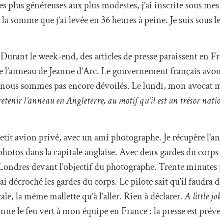
es plus généreuses aux plus modestes, j’ai inscrite sous m
 la somme que j’ai levée en 36 heures à peine. Je suis sous l
 Durant le week-end, des articles de presse paraissent en F
de l’anneau de Jeanne d’Arc. Le gouvernement français avou
ne nous sommes pas encore dévoilés. Le lundi, mon avocat 
etenir l’anneau en Angleterre, au motif qu’il est un trésor nati
tit avion privé, avec un ami photographe. Je récupère l’an
photos dans la capitale anglaise. Avec deux gardes du corp
Londres devant l’objectif du photographe. Trente minutes pl
’ai décroché les gardes du corps. Le pilote sait qu’il faudra 
ale, la même mallette qu’à l’aller. Rien à déclarer.
A little jo
 donne le feu vert à mon équipe en France : la presse est pré