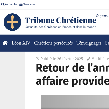
Recherche
Newsletter
Depuis
Léon XIV
Chrétiens persécutés
Témoignages
Sa
Publié le
26 février 2025
Modifié le
Retour de l’an
affaire provide