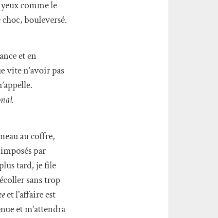
es yeux comme le
e choc, bouleversé.
rance et en
e vite n’avoir pas
m’appelle.
onal.
neau au coffre,
s imposés par
us tard, je file
décoller sans trop
ke
et l’affaire est
venue et m’attendra