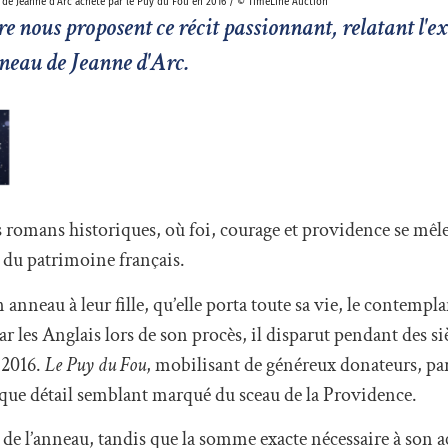
 de Jeanne d'Arc acheté par le Puy du Fou en 2016 / © TimeLine Auction
e nous proposent ce récit passionnant, relatant l'e
nneau de Jeanne d'Arc.
s romans historiques, où foi, courage et providence se mêl
 du patrimoine français.
 anneau à leur fille, qu’elle porta toute sa vie, le contemp
r les Anglais lors de son procès, il disparut pendant des si
 2016.
Le Puy du Fou
, mobilisant de généreux donateurs, par
que détail semblant marqué du sceau de la Providence.
 de l’anneau, tandis que la somme exacte nécessaire à son a