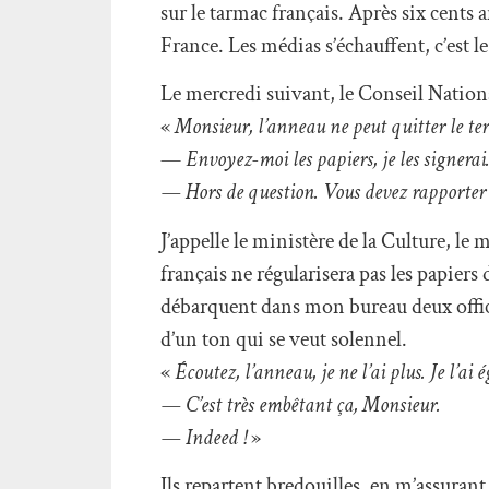
sur le tarmac français. Après six cents a
France. Les médias s’échauffent, c’est l
Le mercredi suivant, le Conseil Nationa
«
Monsieur, l’anneau ne peut quitter le te
—
Envoyez-moi les papiers, je les signerai
— Hors de question. Vous devez rapporter l’
J’appelle le ministère de la Culture, l
français ne régularisera pas les papiers 
débarquent dans mon bureau deux offici
d’un ton qui se veut solennel.
«
Écoutez, l’anneau, je ne l’ai plus. Je l’ai 
— C’est très embêtant ça, Monsieur.
— Indeed !
»
Ils repartent bredouilles, en m’assurant q