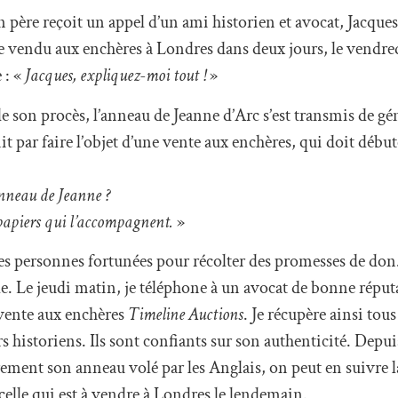
 père reçoit un appel d’un ami historien et avocat, Jacque
tre vendu aux enchères à Londres dans deux jours, le vendr
 : «
Jacques, expliquez-moi tout
!
»
 son procès, l’anneau de Jeanne d’Arc s’est transmis de gé
nit par faire l’objet d’une vente aux enchères, qui doit débu
’anneau de Jeanne
?
 papiers qui l’accompagnent.
»
ques personnes fortunées pour récolter des promesses de don
e. Le jeudi matin, je téléphone à un avocat de bonne réput
vente aux enchères
Timeline Auctions
. Je récupère ainsi tou
eurs historiens. Ils sont confiants sur son authenticité. Depui
ement son anneau volé par les Anglais, on peut en suivre la
ucelle qui est à vendre à Londres le lendemain.