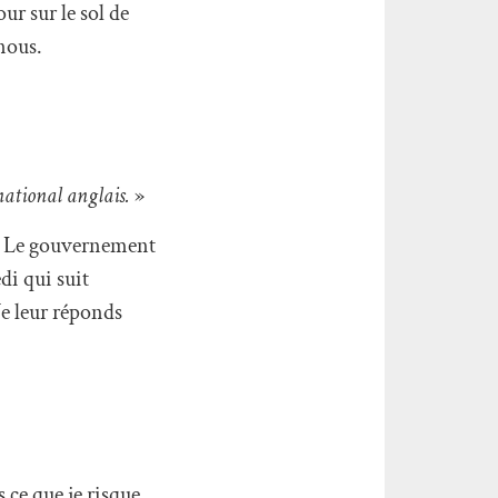
ur sur le sol de
 nous.
 national anglais.
»
er. Le gouvernement
di qui suit
Je leur réponds
s ce que je risque,