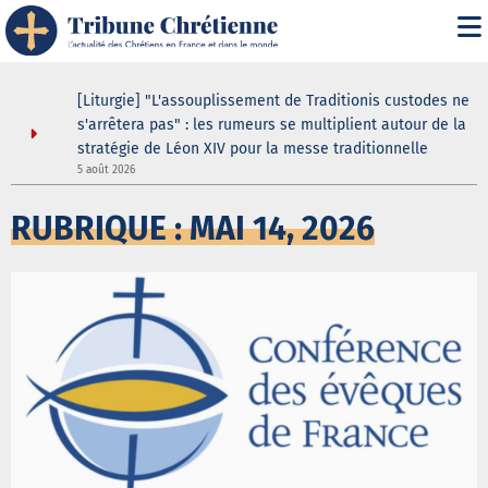
asilique
[Liturgie] "L'assouplissement de Traditionis custodes ne
andent
s'arrêtera pas" : les rumeurs se multiplient autour de la
ein même
stratégie de Léon XIV pour la messe traditionnelle
5 août 2026
3
RUBRIQUE : MAI 14, 2026