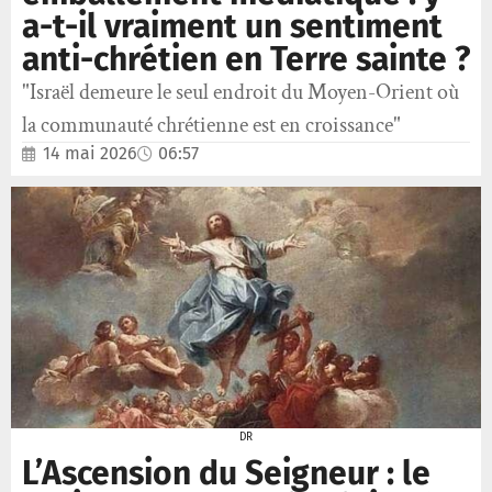
a-t-il vraiment un sentiment
anti-chrétien en Terre sainte ?
"Israël demeure le seul endroit du Moyen-Orient où
la communauté chrétienne est en croissance"
14 mai 2026
06:57
DR
L’Ascension du Seigneur : le