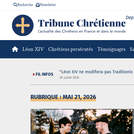
Recherche
Newsletter
Dep
Léon XIV
Chrétiens persécutés
Témoignages
S
IV pour la messe
"Léon XIV ne modifiera pas Traditionis 
FIL INFOS
30 juillet 2026
RUBRIQUE : MAI 21, 2026