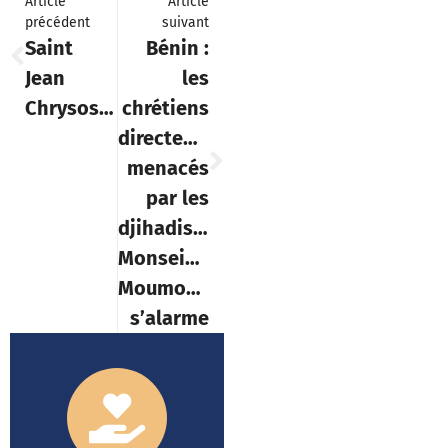
Article
Article
précédent
suivant
Saint
Bénin :
Jean
les
Chrysostome
chrétiens
directement
menacés
par les
djihadistes,
Monseigneur
Moumouni
s’alarme