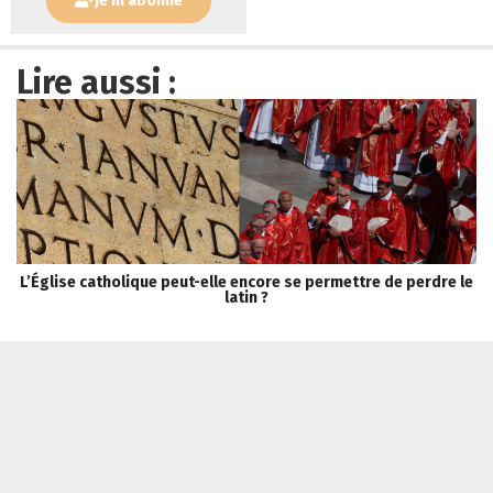
Je m'abonne
Lire aussi :
L’Église catholique peut-elle encore se permettre de perdre le
S
latin ?
Tribune Chrétienne a besoin de vous !
Je fais un don
Qui sommes-nous ?
Recevoir la newsletter