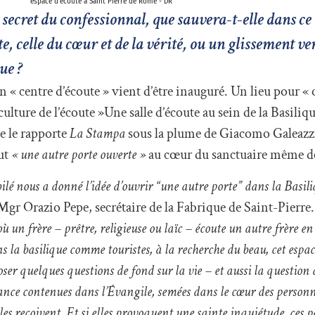
espace d'écoute à Saint Pierre de Rome - DR
 secret du confessionnal, que sauvera-t-elle dans ce
te, celle du cœur et de la vérité, ou un glissement ve
ue ?
n « centre d’écoute » vient d’être inauguré. Un lieu pour «
 culture de l’écoute »Une salle d’écoute au sein de la Basiliqu
e le rapporte
La Stampa
sous la plume de Giacomo Galeazzi,
eut
« une autre porte ouverte »
au cœur du sanctuaire même de 
bilé nous a donné l’idée d’ouvrir “une autre porte” dans la Basil
 Mgr Orazio Pepe, secrétaire de la Fabrique de Saint-Pierre
où un frère – prêtre, religieuse ou laïc – écoute un autre frère e
 la basilique comme touristes, à la recherche du beau, cet espac
ser quelques questions de fond sur la vie – et aussi la question
ance contenues dans l’Évangile, semées dans le cœur des personn
 les reçoivent. Et si elles provoquent une sainte inquiétude, ces