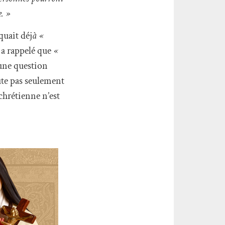
. »
quait déj
à «
 a rappelé que
«
une question
ute pas seulement
 chrétienne n’est