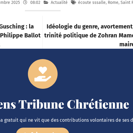
embre 2025
08:02
Actualité
écoute sssalle
,
Rome
,
Saint 
Gusching : la
Idéologie du genre, avortement,
Philippe Ballot
trinité politique de Zohran Mam
t
mair
iens Tribune Chrétienne
 gratuit qui ne vit que des contributions volontaires de ses 