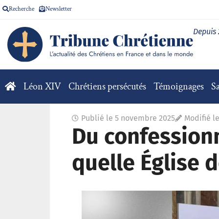
Recherche
Newsletter
Depuis
Léon XIV
Chrétiens persécutés
Témoignages
Sa
Publié le
5 novembre 2025
Modifié l
Du confessionn
quelle Église 