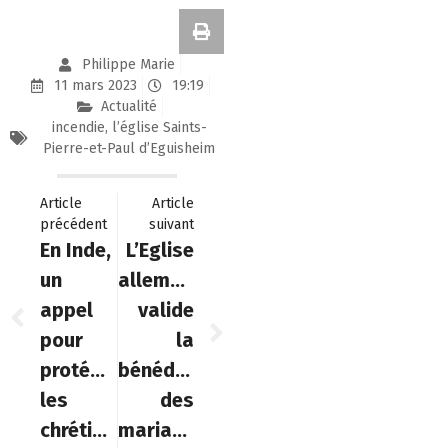
Philippe Marie
11 mars 2023
19:19
Actualité
incendie
,
l’église Saints-
Pierre-et-Paul d’Eguisheim
Article
Article
précédent
suivant
En Inde,
L’Eglise
un
allemande
appel
valide
pour
la
protéger
bénédiction
les
des
chrétiens
mariages