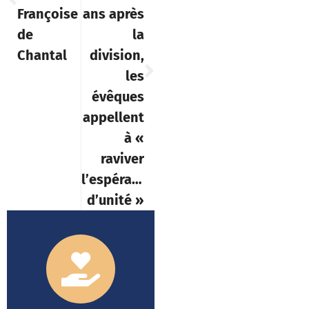
Françoise
ans après
de
la
Chantal
division,
les
évêques
appellent
à «
raviver
l’espérance
d’unité »