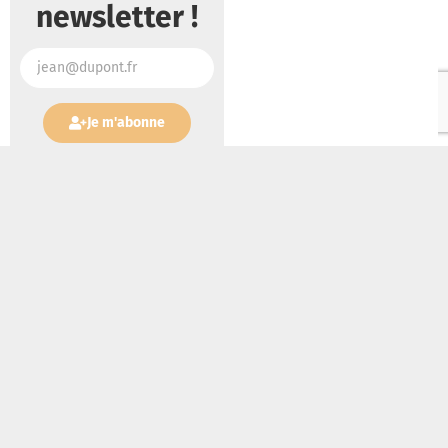
newsletter !
Je m'abonne
Lire aussi :
La Transfiguration du Seigneur : quand le Christ dévoile sa gloire
avant le scandale de la Croix