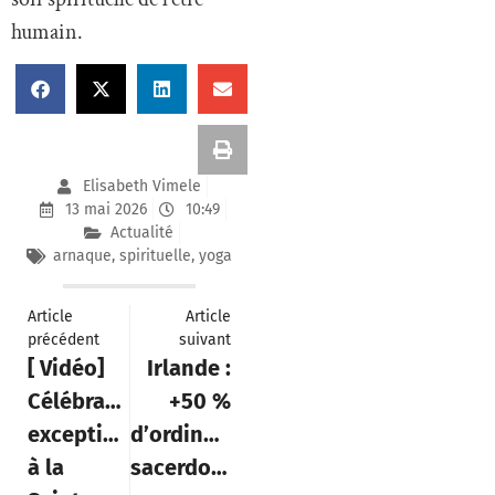
humain.
Elisabeth Vimele
13 mai 2026
10:49
Actualité
arnaque
,
spirituelle
,
yoga
Article
Article
précédent
suivant
[ Vidéo]
Irlande :
Célébration
+50 %
exceptionnelle
d’ordinations
à la
sacerdotales