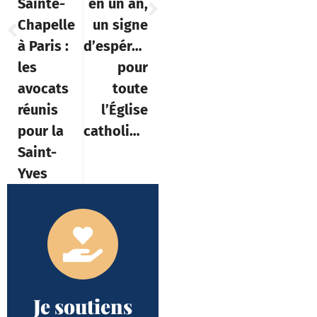
Sainte-
en un an,
Chapelle
un signe
à Paris :
d’espérance
les
pour
avocats
toute
réunis
l’Église
pour la
catholique
Saint-
Yves
Je soutiens