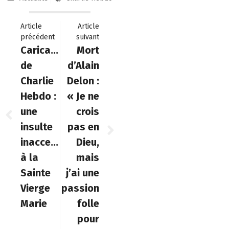
Article
Article
précédent
suivant
Caricature
Mort
de
d’Alain
Charlie
Delon :
Hebdo :
« Je ne
une
crois
insulte
pas en
inacceptable
Dieu,
à la
mais
Sainte
j’ai une
Vierge
passion
Marie
folle
pour