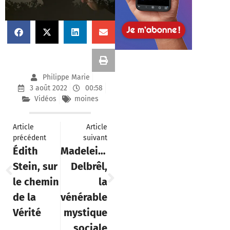
Philippe Marie
3 août 2022
00:58
Vidéos
moines
Article
Article
précédent
suivant
Édith
Madeleine
Stein, sur
Delbrêl,
le chemin
la
de la
vénérable
Vérité
mystique
sociale