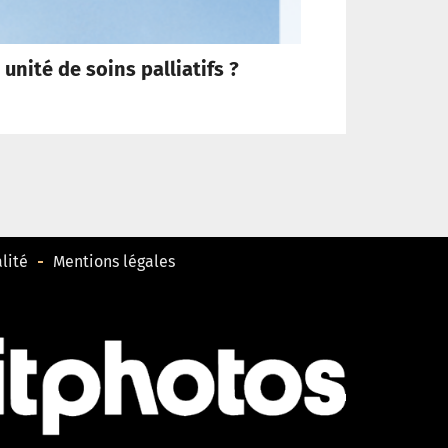
 unité de soins palliatifs ?
Après la mort d
lité
Mentions légales