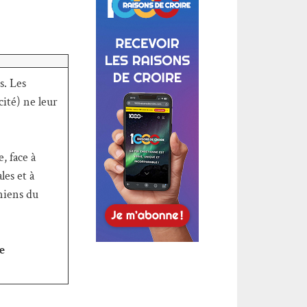
s. Les
ité) ne leur
, face à
es et à
niens du
e