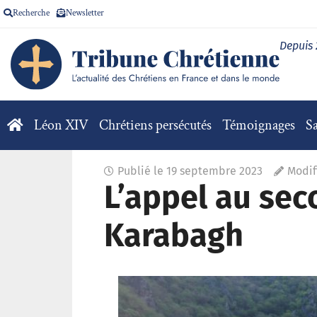
Recherche
Newsletter
Depuis
Léon XIV
Chrétiens persécutés
Témoignages
Sa
Publié le
19 septembre 2023
Modif
L’appel au se
Karabagh