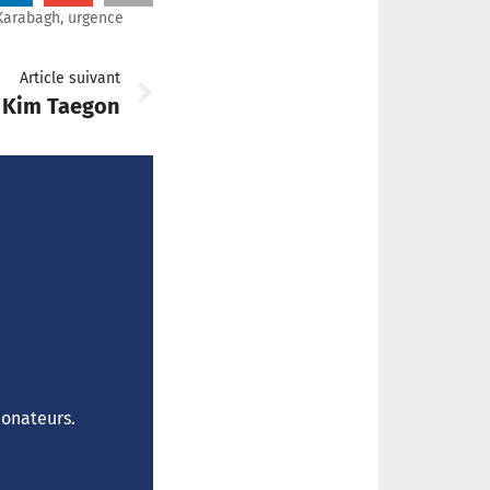
Karabagh
,
urgence
Article suivant
é Kim Taegon
donateurs.