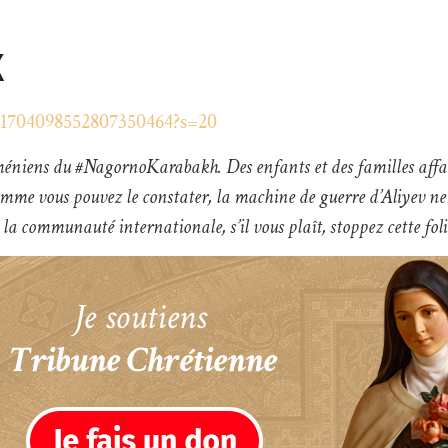
X
s/1704098552807350464?s=20
arméniens du #NagornoKarabakh. Des enfants et des familles aff
Comme vous pouvez le constater, la machine de guerre d’Aliyev ne 
a communauté internationale, s’il vous plaît, stoppez cette foli