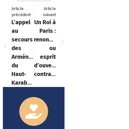
Article
Article
précédent
suivant
L’appel
Un Roi à
au
Paris :
secours
renoncement
des
ou
Arméniens
esprit
du
d’ouverture
Haut-
contraint…?
Karabagh