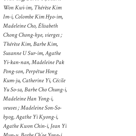
Won Kwi-im, Thérèse Kim
Im-i, Colombe Kim Hyo-im,
Madeleine Cho, Élisabeth
Chong Chong-hye, vierges ;
Thérèse Kim, Barbe Kim,
Susanne U Sur-im, Agathe
Yi-kan-nan, Madeleine Pak
Pong-son, Perpétue Hong
Kum-ju, Catherine Yi, Cécile
Yu So-sa, Barbe Cho Chung-i,
Madeleine Han Yong-i,
veuves ; Madeleine Son-So-
byog, Agathe Yi Kyong-i,
Agathe Kwon Chin-i, Jean Yi
Mun-u, Barbe Ch’oe Yong-i,