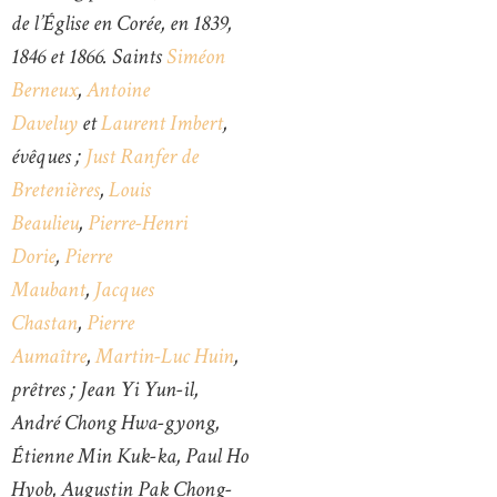
de l’Église en Corée, en 1839,
1846 et 1866. Saints
Siméon
Berneux
,
Antoine
Daveluy
et
Laurent Imbert
,
évêques ;
Just Ranfer de
Bretenières
,
Louis
Beaulieu
,
Pierre-Henri
Dorie
,
Pierre
Maubant
,
Jacques
Chastan
,
Pierre
Aumaître
,
Martin-Luc Huin
,
prêtres ; Jean Yi Yun-il,
André Chong Hwa-gyong,
Étienne Min Kuk-ka, Paul Ho
Hyob, Augustin Pak Chong-