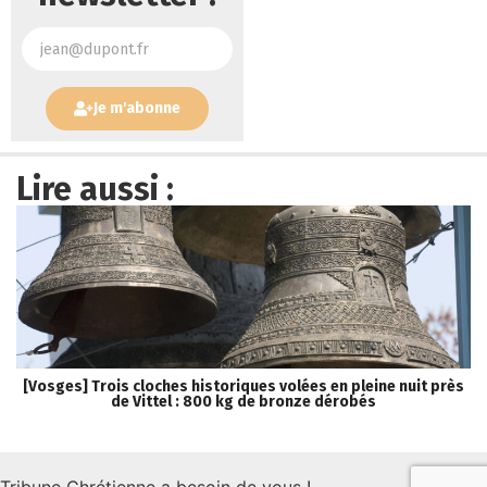
Je m'abonne
Lire aussi :
[Vosges] Trois cloches historiques volées en pleine nuit près
[
de Vittel : 800 kg de bronze dérobés