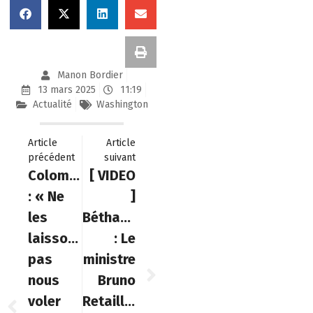
Manon Bordier
13 mars 2025
11:19
Actualité
Washington
Article
Article
précédent
suivant
Colombie
[ VIDEO
: « Ne
]
les
Bétharram
laissons
: Le
pas
ministre
nous
Bruno
voler
Retailleau