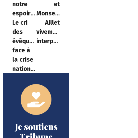
notre
et
espoir »:
Monseigneur
Le cri
Aillet
des
vivement
évêques
interpellés
face à
la crise
nationale
Je soutiens
Tribune