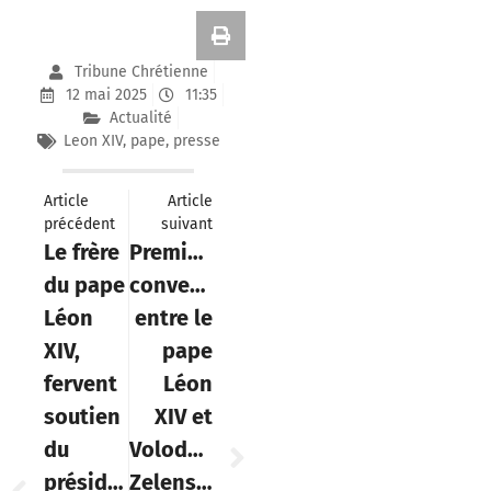
Tribune Chrétienne
12 mai 2025
11:35
Actualité
Leon XIV
,
pape
,
presse
Article
Article
précédent
suivant
Le frère
Première
du pape
conversation
Léon
entre le
XIV,
pape
fervent
Léon
soutien
XIV et
du
Volodymyr
président
Zelensky